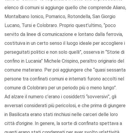
elenco di comuni si aggiunge quello che comprende Aliano,
Montalbano Ionico, Pomarico, Rotondella, San Giorgio
Lucano, Tursi e Colobraro. Proprio quest’ultimo, “poco
servito da linee di comunicazione e lontano dalla ferrovia,
costituiva in un certo senso il luogo ideale per accogliere i
perseguitati politici e non solo quelli”, osserva in “Storie di
confino in Lucania” Michele Crispino, peraltro originario del
comune materano. Per poi aggiungere che “quasi sessanta
persone tra confinati comuni e internati furono accolti nel
comune di Colobraro per un periodo più o meno lungo”.
Ad alzare il numero c’erano i cosiddetti “sovversivi”, gli
avversari considerati più pericolosi, e che prima di giungere
in Basilicata erano stati rinchiusi nelle carceri delle loro
città d’origine. In genere, la sorte di confinato spettava a
quanti erano stati condannati per aver svolto un’attività