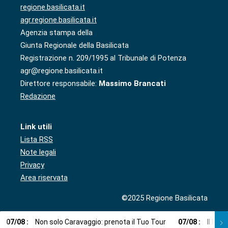
regione.basilicata.it
agr.regione.basilicata.it
Agenzia stampa della
Giunta Regionale della Basilicata
Registrazione n. 209/1995 al Tribunale di Potenza
agr@regione.basilicata.it
Direttore responsabile:
Massimo Brancati
Redazione
Link utili
Lista RSS
Note legali
Privacy
Area riservata
©2025 Regione Basilicata
07
/
08
:
Non solo Caravaggio: prenota il Tuo Tour
07
/
08
:
Il Pla