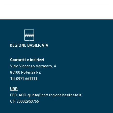
Contatti e indirizzi
Viale Vincenzo Verrastro, 4
85100 Potenza PZ
Tel 0971 661111
URP
PEC: AOO-giunta@cert.regione.basilicata.it
C.F. 80002950766