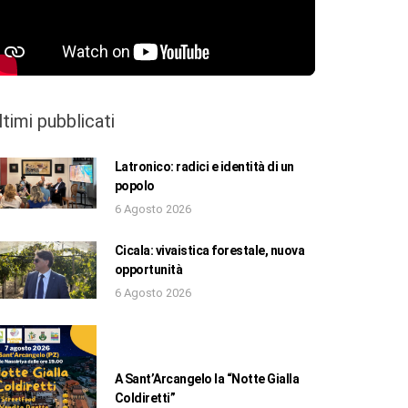
ltimi pubblicati
Latronico: radici e identità di un
popolo
6 Agosto 2026
Cicala: vivaistica forestale, nuova
opportunità
6 Agosto 2026
A Sant’Arcangelo la “Notte Gialla
Coldiretti”