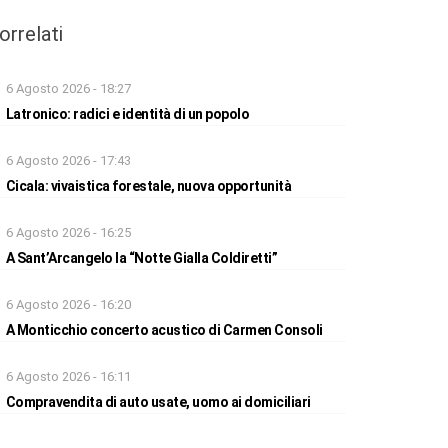
orrelati
6 Agosto 2026 - 18:27
Latronico: radici e identità di un popolo
6 Agosto 2026 - 17:43
Cicala: vivaistica forestale, nuova opportunità
6 Agosto 2026 - 16:25
A Sant’Arcangelo la “Notte Gialla Coldiretti”
6 Agosto 2026 - 16:20
A Monticchio concerto acustico di Carmen Consoli
6 Agosto 2026 - 16:11
Compravendita di auto usate, uomo ai domiciliari