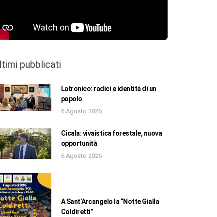
ltimi pubblicati
Latronico: radici e identità di un
popolo
6 Agosto 2026
Cicala: vivaistica forestale, nuova
opportunità
6 Agosto 2026
A Sant’Arcangelo la “Notte Gialla
Coldiretti”