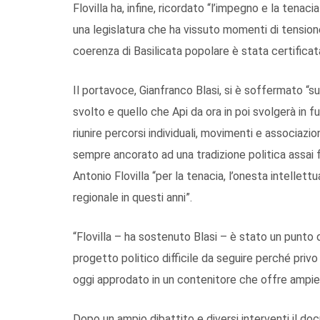
Flovilla ha, infine, ricordato “l’impegno e la tenac
una legislatura che ha vissuto momenti di tensione
coerenza di Basilicata popolare è stata certificata
Il portavoce, Gianfranco Blasi, si è soffermato “su
svolto e quello che Api da ora in poi svolgerà in f
riunire percorsi individuali, movimenti e associazi
sempre ancorato ad una tradizione politica assai f
Antonio Flovilla “per la tenacia, l’onesta intellett
regionale in questi anni”.
“Flovilla – ha sostenuto Blasi – è stato un punto d
progetto politico difficile da seguire perché privo 
oggi approdato in un contenitore che offre ampie 
Dopo un ampio dibattito e diversi interventi il do