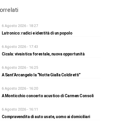
orrelati
6 Agosto 2026 - 18:27
Latronico: radici e identità di un popolo
6 Agosto 2026 - 17:43
Cicala: vivaistica forestale, nuova opportunità
6 Agosto 2026 - 16:25
A Sant’Arcangelo la “Notte Gialla Coldiretti”
6 Agosto 2026 - 16:20
A Monticchio concerto acustico di Carmen Consoli
6 Agosto 2026 - 16:11
Compravendita di auto usate, uomo ai domiciliari