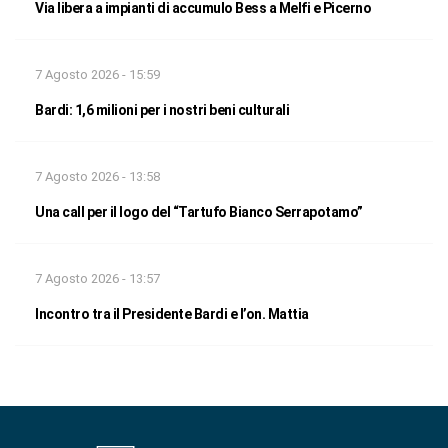
Via libera a impianti di accumulo Bess a Melfi e Picerno
7 Agosto 2026 - 15:59
Bardi: 1,6 milioni per i nostri beni culturali
7 Agosto 2026 - 13:58
Una call per il logo del “Tartufo Bianco Serrapotamo”
7 Agosto 2026 - 13:57
Incontro tra il Presidente Bardi e l’on. Mattia