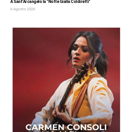
A Sant’Arcangelo la “Notte Gialla Coldiretti”
6 Agosto 2026