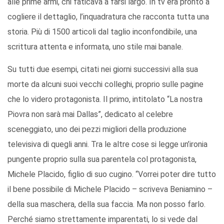
alle prime armi, chi faticava a farsi largo. In tv era pronto a
cogliere il dettaglio, l’inquadratura che racconta tutta una
storia. Più di 1500 articoli dal taglio inconfondibile, una
scrittura attenta e informata, uno stile mai banale.
Su tutti due esempi, citati nei giorni successivi alla sua
morte da alcuni suoi vecchi colleghi, proprio sulle pagine
che lo videro protagonista. Il primo, intitolato “La nostra
Piovra non sarà mai Dallas”, dedicato al celebre
sceneggiato, uno dei pezzi migliori della produzione
televisiva di quegli anni. Tra le altre cose si legge un’ironia
pungente proprio sulla sua parentela col protagonista,
Michele Placido, figlio di suo cugino. “Vorrei poter dire tutto
il bene possibile di Michele Placido – scriveva Beniamino –
della sua maschera, della sua faccia. Ma non posso farlo.
Perché siamo strettamente imparentati, lo si vede dal