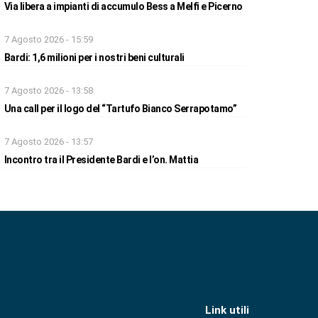
Via libera a impianti di accumulo Bess a Melfi e Picerno
7 Agosto 2026 - 15:59
Bardi: 1,6 milioni per i nostri beni culturali
7 Agosto 2026 - 13:58
Una call per il logo del “Tartufo Bianco Serrapotamo”
7 Agosto 2026 - 13:57
Incontro tra il Presidente Bardi e l’on. Mattia
Link utili