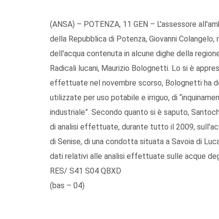
(ANSA) – POTENZA, 11 GEN – L'assessore all'ambie
della Repubblica di Potenza, Giovanni Colangelo, 
dell'acqua contenuta in alcune dighe della regione
Radicali lucani, Maurizio Bolognetti. Lo si è appre
effettuate nel novembre scorso, Bolognetti ha de
utilizzate per uso potabile e irriguo, di “inquiname
industriale”. Secondo quanto si è saputo, Santochir
di analisi effettuate, durante tutto il 2009, sull
di Senise, di una condotta situata a Savoia di Luc
dati relativi alle analisi effettuate sulle acque de
RES/ S41 S04 QBXD
(bas – 04)