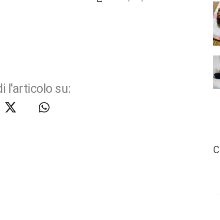
i l'articolo su:
C