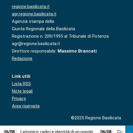
regione.basilicata.it
agr.regione.basilicata.it
Agenzia stampa della
Giunta Regionale della Basilicata
Registrazione n. 209/1995 al Tribunale di Potenza
agr@regione.basilicata.it
Direttore responsabile:
Massimo Brancati
Redazione
Link utili
Lista RSS
Note legali
Privacy
Area riservata
©2025 Regione Basilicata
06
/
08
:
Latronico: radici e identità di un popolo
06
/
08
:
Cicala: 