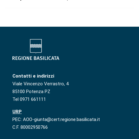
Contatti e indirizzi
Viale Vincenzo Verrastro, 4
85100 Potenza PZ
Tel 0971 661111
URP
PEC: AOO-giunta@cert.regione.basilicata.it
C.F. 80002950766