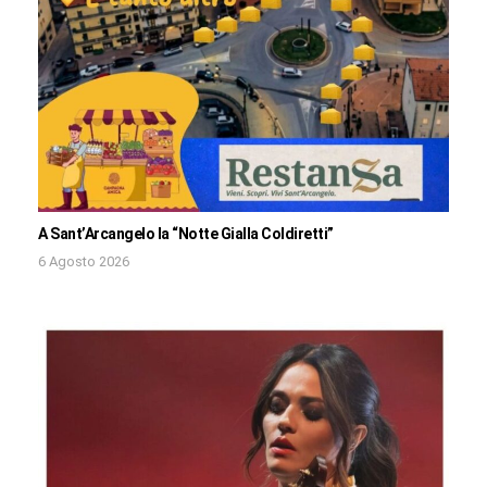
A Sant’Arcangelo la “Notte Gialla Coldiretti”
6 Agosto 2026