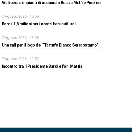
Via libera a impianti di accumulo Bess a Melfi e Picerno
7 Agosto 2026 - 15:59
Bardi: 1,6 milioni per i nostri beni culturali
7 Agosto 2026 - 13:58
Una call per il logo del “Tartufo Bianco Serrapotamo”
7 Agosto 2026 - 13:57
Incontro tra il Presidente Bardi e l’on. Mattia