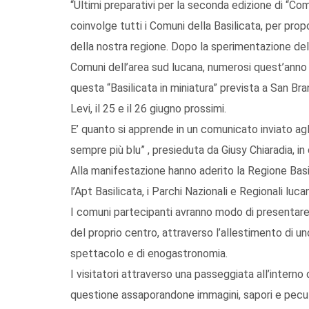
“Ultimi preparativi per la seconda edizione di “Com
coinvolge tutti i Comuni della Basilicata, per prop
della nostra regione. Dopo la sperimentazione dell’
Comuni dell’area sud lucana, numerosi quest’anno i 
questa “Basilicata in miniatura” prevista a San Br
Levi, il 25 e il 26 giugno prossimi.
E’ quanto si apprende in un comunicato inviato agli
sempre più blu” , presieduta da Giusy Chiaradia, in
Alla manifestazione hanno aderito la Regione Basil
l’Apt Basilicata, i Parchi Nazionali e Regionali lucan
I comuni partecipanti avranno modo di presentare 
del proprio centro, attraverso l’allestimento di un
spettacolo e di enogastronomia.
I visitatori attraverso una passeggiata all’interno 
questione assaporandone immagini, sapori e peculi