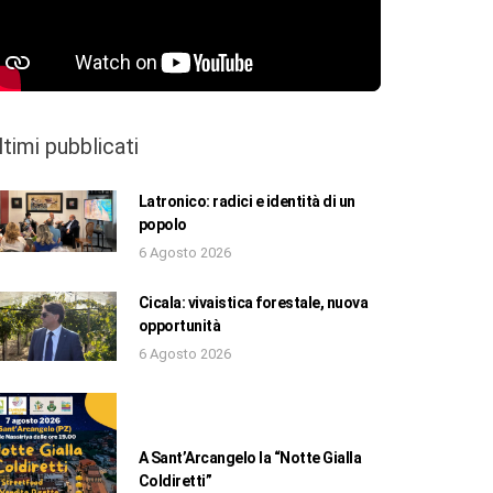
ltimi pubblicati
Latronico: radici e identità di un
popolo
6 Agosto 2026
Cicala: vivaistica forestale, nuova
opportunità
6 Agosto 2026
A Sant’Arcangelo la “Notte Gialla
Coldiretti”