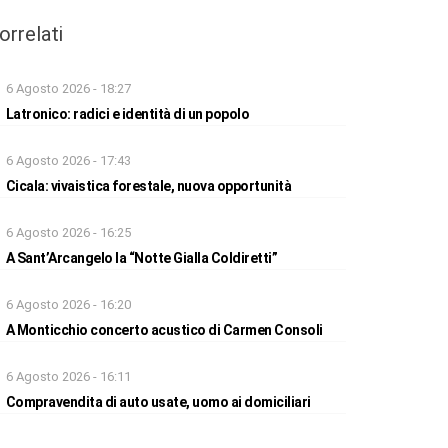
orrelati
6 Agosto 2026 - 18:27
Latronico: radici e identità di un popolo
6 Agosto 2026 - 17:43
Cicala: vivaistica forestale, nuova opportunità
6 Agosto 2026 - 16:25
A Sant’Arcangelo la “Notte Gialla Coldiretti”
6 Agosto 2026 - 16:20
A Monticchio concerto acustico di Carmen Consoli
6 Agosto 2026 - 16:11
Compravendita di auto usate, uomo ai domiciliari