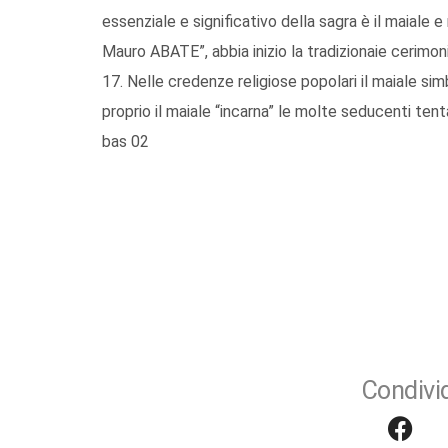
essenziale e si­gnificativo della sagra è il maiale 
Mauro ABATE”, abbia inizio la tradizionaie cerimoni
17. Nelle credenze religiose popolari il maiale sim
proprio il maiale “incarna” le molte seducenti tent
bas 02
Condivid