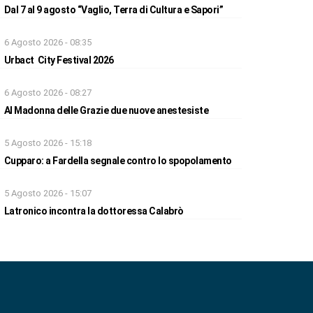
Dal 7 al 9 agosto “Vaglio, Terra di Cultura e Sapori”
6 Agosto 2026 - 08:35
Urbact City Festival 2026
6 Agosto 2026 - 08:27
Al Madonna delle Grazie due nuove anestesiste
5 Agosto 2026 - 15:18
Cupparo: a Fardella segnale contro lo spopolamento
5 Agosto 2026 - 15:07
Latronico incontra la dottoressa Calabrò