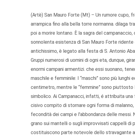
(Artè) San Mauro Forte (Mt) – Un rumore cupo, frag
arrampica fino alla bella torre normanna. dilaga tra
poi a mo­rire lontano. È la sagra del campanaccio,
sonnolenta esistenza di San Mauro Forte ridente cen
antichissimo, è legato alla festa di S. Antonio Aba
Gruppi numerosi di uomini di ogni eta, dunque, gira
enormi campani armentizi. che essi suonano, te­n
ma­schile e femminile: I “maschi” sono più lunghi 
centimetro, mentre le “femmine” sono piuttosto lar
simbolico. Ai Campanacci, infatti, é attribui­ta una
cisivo compito di stornare ogni forma di malanno,
fecondità dei campi e l'abbondanza delle messi. 
grano sui mantelli o sugli improvvisati cappelli di
co­stituiscono parte notevole dello stravagante 