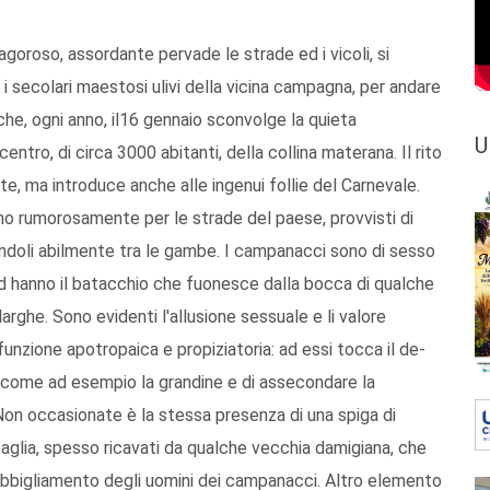
oroso, as­sordante pervade le strade ed i vicoli, si
 i se­colari maestosi ulivi della vicina campagna, per andare
 che, ogni anno, il16 gennaio sconvolge la quieta
U
tro, di circa 3000 abi­tanti, della collina materana. Il rito
te, ma introduce anche alle ingenui follie del Carnevale.
no rumo­rosamente per le strade del pae­se, provvisti di
endoli abilmente tra le gambe. I campanacci sono di sesso
ed hanno il ba­tacchio che fuonesce dalla boc­ca di qualche
­ghe. Sono evidenti l'allusione sessuale e li valore
 funzione apotropaica e propiziatoria: ad essi tocca il de­
 come ad e­sempio la grandine e di asse­condare la
Non occasionate è la stessa presenza di una spiga di
 paglia, spesso ricavati da qual­che vecchia damigiana, che
abbigliamento degli uomini dei campanacci. Altro elemento