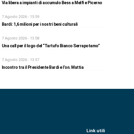
Via libera a impianti di accumulo Bess a Melfi e Picerno
7 Agosto 2026 - 15:59
Bardi: 1,6 milioni per i nostri beni culturali
7 Agosto 2026 - 13:58
Una call per il logo del “Tartufo Bianco Serrapotamo”
7 Agosto 2026 - 13:57
Incontro tra il Presidente Bardi e l’on. Mattia
Link utili