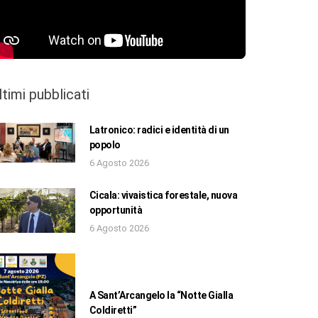
ltimi pubblicati
Latronico: radici e identità di un
popolo
6 Agosto 2026
Cicala: vivaistica forestale, nuova
opportunità
6 Agosto 2026
A Sant’Arcangelo la “Notte Gialla
Coldiretti”