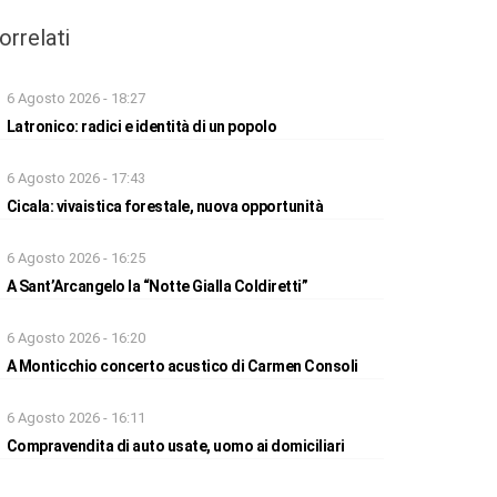
orrelati
6 Agosto 2026 - 18:27
Latronico: radici e identità di un popolo
6 Agosto 2026 - 17:43
Cicala: vivaistica forestale, nuova opportunità
6 Agosto 2026 - 16:25
A Sant’Arcangelo la “Notte Gialla Coldiretti”
6 Agosto 2026 - 16:20
A Monticchio concerto acustico di Carmen Consoli
6 Agosto 2026 - 16:11
Compravendita di auto usate, uomo ai domiciliari