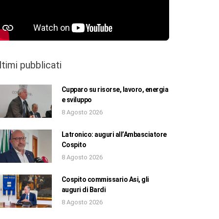
ltimi pubblicati
Cupparo su risorse, lavoro, energia
e sviluppo
8 Agosto 2026
Latronico: auguri all’Ambasciatore
Cospito
8 Agosto 2026
Cospito commissario Asi, gli
auguri di Bardi
8 Agosto 2026