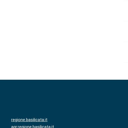
regione.basilicata.it
agr.regione.basilicata.it