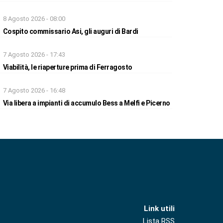
8 Agosto 2026 - 08:00
Cospito commissario Asi, gli auguri di Bardi
7 Agosto 2026 - 17:43
Viabilità, le riaperture prima di Ferragosto
7 Agosto 2026 - 16:48
Via libera a impianti di accumulo Bess a Melfi e Picerno
Link utili
Lista RSS