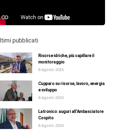
ltimi pubblicati
Risorse idriche, più capillare il
monitoraggio
8 Agosto 2026
Cupparo su risorse, lavoro, energia
e sviluppo
8 Agosto 2026
Latronico: auguri all’Ambasciatore
Cospito
8 Agosto 2026