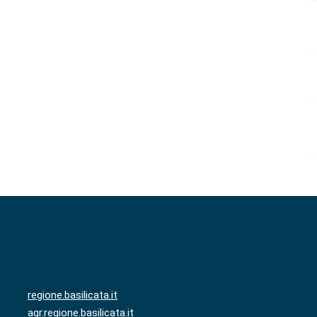
regione.basilicata.it
agr.regione.basilicata.it