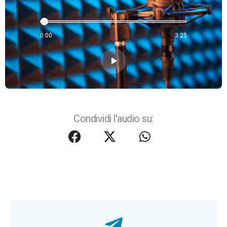
0:00
3:25
play_arrow
Condividi l'audio su: