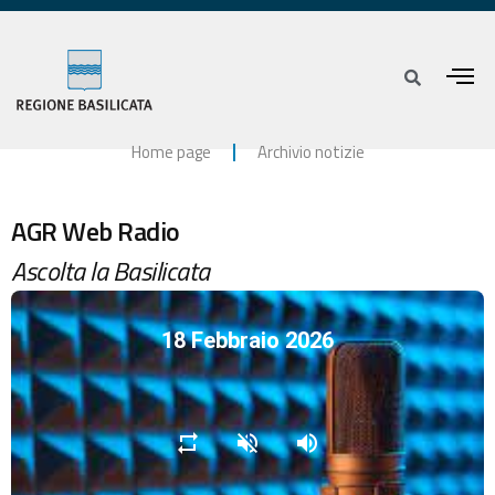
Home page
Archivio notizie
AGR Web Radio
Ascolta la Basilicata
18 Febbraio 2026
repeat
volume_off
volume_up