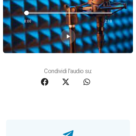
0:00
2:10
play_arrow
Condividi l'audio su: