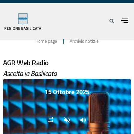
Home page
Archivio notizie
AGR Web Radio
Ascolta la Basilicata
15 Ottobre 2025
repeat
volume_off
volume_up