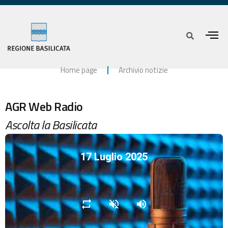
Home page
Archivio notizie
AGR Web Radio
Ascolta la Basilicata
17 Luglio 2025
repeat
volume_off
volume_up