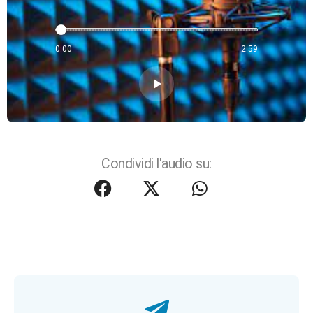
0:00
2:59
play_arrow
Condividi l'audio su: