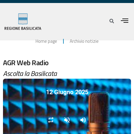
Home page
Archivio notizie
AGR Web Radio
Ascolta la Basilicata
12 Giugno 2025
repeat
volume_off
volume_up