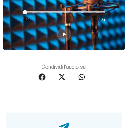
0:00
3:51
play_arrow
Condividi l'audio su: