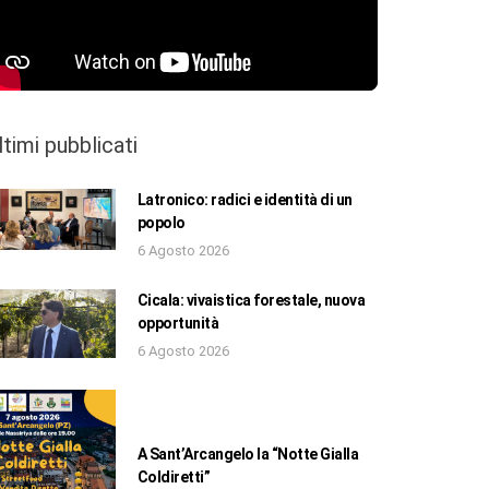
ltimi pubblicati
Latronico: radici e identità di un
popolo
6 Agosto 2026
Cicala: vivaistica forestale, nuova
opportunità
6 Agosto 2026
A Sant’Arcangelo la “Notte Gialla
Coldiretti”