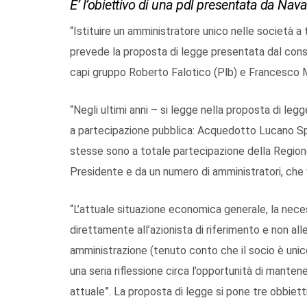
E’ l’obiettivo di una pdl presentata da Nava
“Istituire un amministratore unico nelle società a
prevede la proposta di legge presentata dal consi
capi gruppo Roberto Falotico (Plb) e Francesco M
“Negli ultimi anni – si legge nella proposta di leg
a partecipazione pubblica: Acquedotto Lucano S
stesse sono a totale partecipazione della Regio
Presidente e da un numero di amministratori, che 
“L’attuale situazione economica generale, la nece
direttamente all’azionista di riferimento e non all
amministrazione (tenuto conto che il socio è uni
una seria riflessione circa l’opportunità di mant
attuale”. La proposta di legge si pone tre obbiett