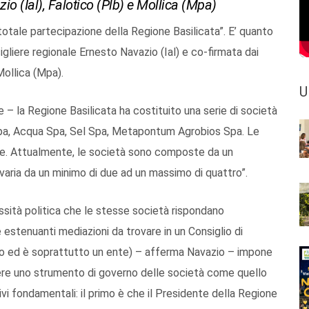
zio (Ial), Falotico (Plb) e Mollica (Mpa)
 totale partecipazione della Regione Basilicata”. E’ quanto
gliere regionale Ernesto Navazio (Ial) e co-firmata dai
ollica (Mpa).
U
ge – la Regione Basilicata ha costituito una serie di società
pa, Acqua Spa, Sel Spa, Metapontum Agrobios Spa. Le
ne. Attualmente, le società sono composte da un
varia da un minimo di due ad un massimo di quattro”.
ssità politica che le stesse società rispondano
e estenuanti mediazioni da trovare in un Consiglio di
co ed è soprattutto un ente) – afferma Navazio – impone
enere uno strumento di governo delle società come quello
ivi fondamentali: il primo è che il Presidente della Regione