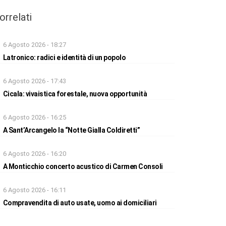
orrelati
6 Agosto 2026 - 18:27
Latronico: radici e identità di un popolo
6 Agosto 2026 - 17:43
Cicala: vivaistica forestale, nuova opportunità
6 Agosto 2026 - 16:25
A Sant’Arcangelo la “Notte Gialla Coldiretti”
6 Agosto 2026 - 16:20
A Monticchio concerto acustico di Carmen Consoli
6 Agosto 2026 - 16:11
Compravendita di auto usate, uomo ai domiciliari