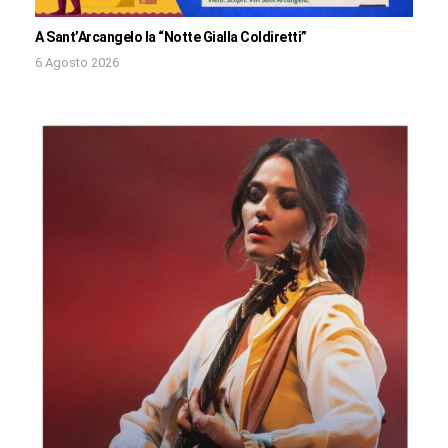
A Sant’Arcangelo la “Notte Gialla Coldiretti”
6 Agosto 2026