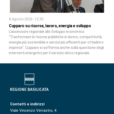
8 Agosto 2026- 12:30
Cupparo su risorse, lavoro, energia e sviluppo
L’assessore regionale allo Sviluppo economico:
“Trasformare le risorse pubbliche in lavoro, competitività,
energia più sostenibile e servizi più efficienti per cittadini e
imprese”. Cupparo si sofferma anche sulla questione degli
interventi energetici per il servizio idrico regionale.
Contatti e indirizzi
Viale Vincenzo Verrastro, 4