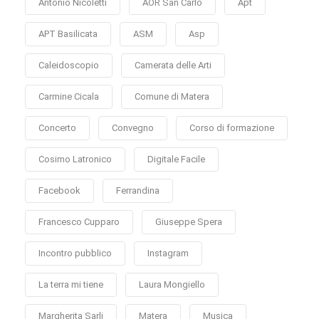
Antonio Nicoletti
AOR San Carlo
Apt
APT Basilicata
ASM
Asp
Caleidoscopio
Camerata delle Arti
Carmine Cicala
Comune di Matera
Concerto
Convegno
Corso di formazione
Cosimo Latronico
Digitale Facile
Facebook
Ferrandina
Francesco Cupparo
Giuseppe Spera
Incontro pubblico
Instagram
La terra mi tiene
Laura Mongiello
Margherita Sarli
Matera
Musica