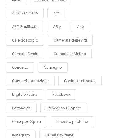
AOR San Carlo
Apt
APT Basilicata
ASM
Asp
Caleidoscopio
Camerata delle Arti
Carmine Cicala
Comune di Matera
Concerto
Convegno
Corso di formazione
Cosimo Latronico
Digitale Facile
Facebook
Ferrandina
Francesco Cupparo
Giuseppe Spera
Incontro pubblico
Instagram
La terra mi tiene