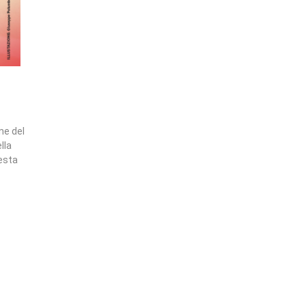
ne del
lla
uesta