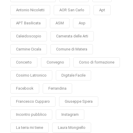
Antonio Nicoletti
AOR San Carlo
Apt
APT Basilicata
ASM
Asp
Caleidoscopio
Camerata delle Arti
Carmine Cicala
Comune di Matera
Concerto
Convegno
Corso di formazione
Cosimo Latronico
Digitale Facile
Facebook
Ferrandina
Francesco Cupparo
Giuseppe Spera
Incontro pubblico
Instagram
La terra mi tiene
Laura Mongiello