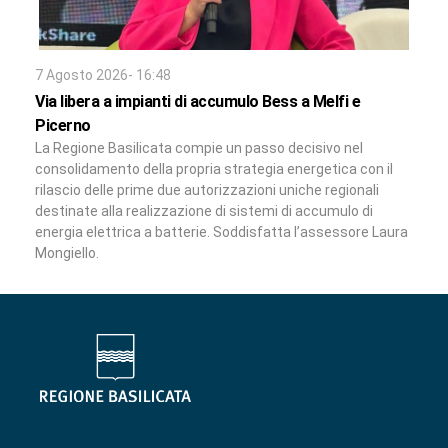
7 Agosto 2026- 16:48
Via libera a impianti di accumulo Bess a Melfi e
Picerno
La Regione Basilicata compie un passo decisivo nel
consolidamento della propria strategia energetica con il
rilascio delle prime due autorizzazioni uniche regionali
destinate alla realizzazione di sistemi di accumulo di
energia elettrica a batterie. Soddisfatta l’assessore Laura
Mongiello.