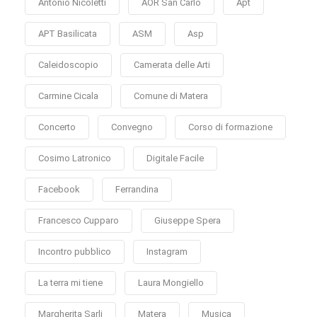
Antonio Nicoletti
AOR San Carlo
Apt
APT Basilicata
ASM
Asp
Caleidoscopio
Camerata delle Arti
Carmine Cicala
Comune di Matera
Concerto
Convegno
Corso di formazione
Cosimo Latronico
Digitale Facile
Facebook
Ferrandina
Francesco Cupparo
Giuseppe Spera
Incontro pubblico
Instagram
La terra mi tiene
Laura Mongiello
Margherita Sarli
Matera
Musica