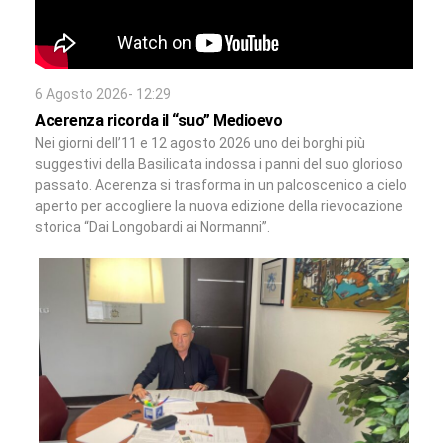
6 Agosto 2026- 12:29
Acerenza ricorda il “suo” Medioevo
Nei giorni dell’11 e 12 agosto 2026 uno dei borghi più
suggestivi della Basilicata indossa i panni del suo glorioso
passato. Acerenza si trasforma in un palcoscenico a cielo
aperto per accogliere la nuova edizione della rievocazione
storica “Dai Longobardi ai Normanni”.