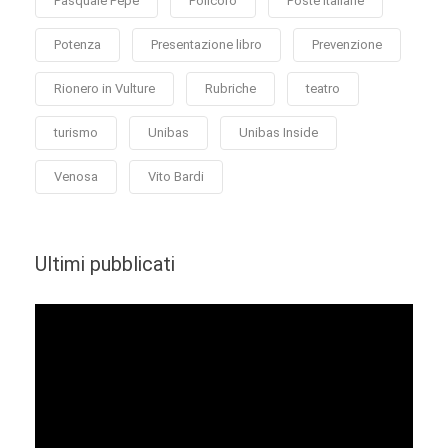
Pasquale Pepe
Policoro
Poste Italiane
Potenza
Presentazione libro
Prevenzione
Rionero in Vulture
Rubriche
teatro
turismo
Unibas
Unibas Inside
Venosa
Vito Bardi
Ultimi pubblicati