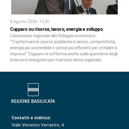
8 Agosto 2026- 12:30
Cupparo su risorse, lavoro, energia e sviluppo
L’assessore regionale allo Sviluppo economico:
“Trasformare le risorse pubbliche in lavoro, competitività,
energia più sostenibile e servizi più efficienti per cittadini e
imprese”. Cupparo si sofferma anche sulla questione degli
interventi energetici per il servizio idrico regionale.
Contatti e indirizzi
Viale Vincenzo Verrastro, 4