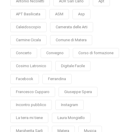
Antonio Nicoletti
AOR San Carlo
Apt
APT Basilicata
ASM
Asp
Caleidoscopio
Camerata delle Arti
Carmine Cicala
Comune di Matera
Concerto
Convegno
Corso di formazione
Cosimo Latronico
Digitale Facile
Facebook
Ferrandina
Francesco Cupparo
Giuseppe Spera
Incontro pubblico
Instagram
La terra mi tiene
Laura Mongiello
Margherita Sarli
Matera
Musica