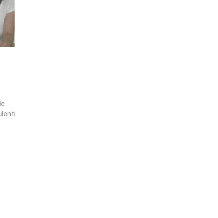
le
lenti