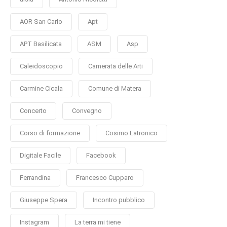
AOR San Carlo
Apt
APT Basilicata
ASM
Asp
Caleidoscopio
Camerata delle Arti
Carmine Cicala
Comune di Matera
Concerto
Convegno
Corso di formazione
Cosimo Latronico
Digitale Facile
Facebook
Ferrandina
Francesco Cupparo
Giuseppe Spera
Incontro pubblico
Instagram
La terra mi tiene