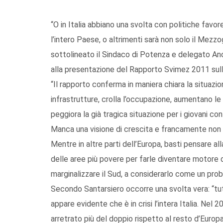
“O in Italia abbiano una svolta con politiche favor
l’intero Paese, o altrimenti sarà non solo il Mezz
sottolineato il Sindaco di Potenza e delegato Anc
alla presentazione del Rapporto Svimez 2011 sull
“Il rapporto conferma in maniera chiara la situa
infrastrutture, crolla l’occupazione, aumentano le
peggiora la già tragica situazione per i giovani co
Manca una visione di crescita e francamente non c
Mentre in altre parti dell’Europa, basti pensare a
delle aree più povere per farle diventare motore di 
marginalizzare il Sud, a considerarlo come un proble
Secondo Santarsiero occorre una svolta vera: “tu
appare evidente che è in crisi l’intera Italia. Nel
arretrato più del doppio rispetto al resto d’Europa