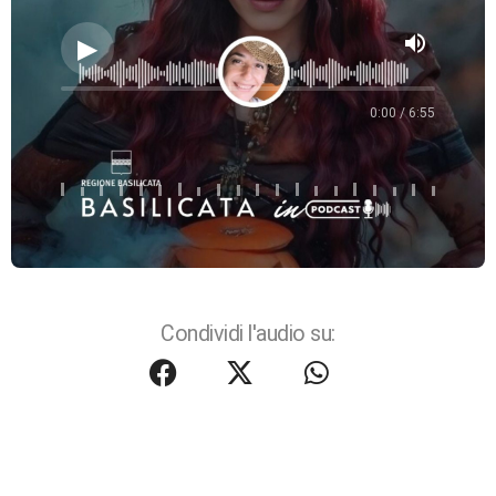
volume_up
0:00 / 6:55
Condividi l'audio su: