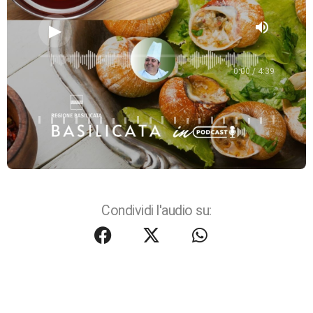
volume_up
0:00 / 4:39
Condividi l'audio su: