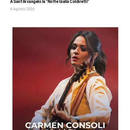
A Sant’Arcangelo la “Notte Gialla Coldiretti”
6 Agosto 2026