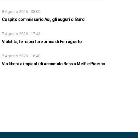
8 Agosto 2026 - 08:00
Cospito commissario Asi, gli auguri di Bardi
7 Agosto 2026 - 17:43
Viabilità, le riaperture prima di Ferragosto
7 Agosto 2026 - 16:48
Via libera a impianti di accumulo Bess a Melfi e Picerno