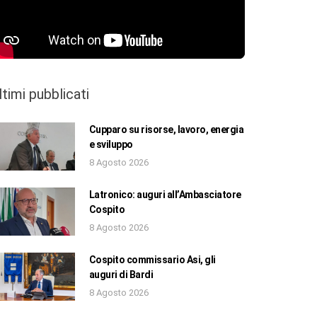
ltimi pubblicati
Cupparo su risorse, lavoro, energia
e sviluppo
8 Agosto 2026
Latronico: auguri all’Ambasciatore
Cospito
8 Agosto 2026
Cospito commissario Asi, gli
auguri di Bardi
8 Agosto 2026