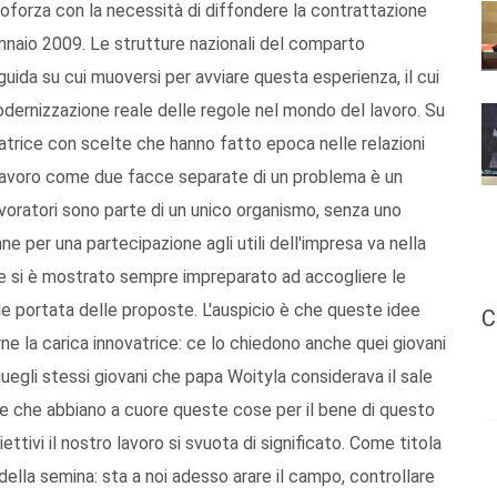
ocoforza con la necessità di diffondere la contrattazione
 gennaio 2009. Le strutture nazionali del comparto
 guida su cui muoversi per avviare questa esperienza, il cui
dernizzazione reale delle regole nel mondo del lavoro. Su
ipatrice con scelte che hanno fatto epoca nelle relazioni
il lavoro come due facce separate di un problema è un
oratori sono parte di un unico organismo, senza uno
e per una partecipazione agli utili dell'impresa va nella
ese si è mostrato sempre impreparato ad accogliere le
eale portata delle proposte. L'auspicio è che queste idee
C
e la carica innovatrice: ce lo chiedono anche quei giovani
quegli stessi giovani che papa Woityla considerava il sale
one che abbiano a cuore queste cose per il bene di questo
ttivi il nostro lavoro si svuota di significato. Come titola
della semina: sta a noi adesso arare il campo, controllare