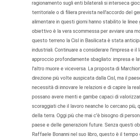
ragionamento sugli enti bilaterali si interseca gi
territoriale o di filiera prevista nell'accordo del
alimentare in questi giorni hanno stabilito le linee
obiettivo è la vera scommessa per avviare una mo
questo terreno la Cisl in Basilicata è stata antic
industriali. Continuare a considerare l'impresa e 
approccio profondamente sbagliato: impresa e lav
l'altro muore e viceversa. La proposta di Marchionn
direzione più volte auspicata dalla Cisl, ma il pa
necessità di innovare le relazioni e di capire la r
possano avere menti e gambe capaci di valorizzarn
scoraggiati che il lavoro neanche lo cercano più, 
della terra. Oggi più che mai c'è bisogno di pers
paese e delle generazioni future. Senza questi obie
Raffaele Bonanni nel suo libro, questo è il tempo 