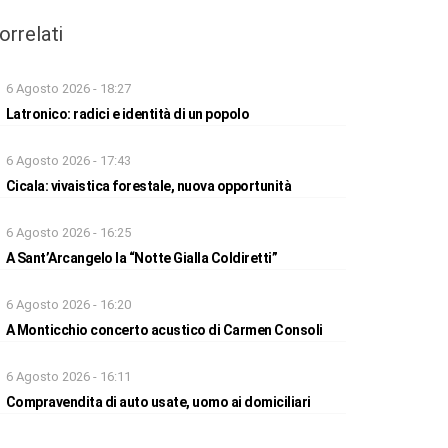
orrelati
6 Agosto 2026 - 18:27
Latronico: radici e identità di un popolo
6 Agosto 2026 - 17:43
Cicala: vivaistica forestale, nuova opportunità
6 Agosto 2026 - 16:25
A Sant’Arcangelo la “Notte Gialla Coldiretti”
6 Agosto 2026 - 16:20
A Monticchio concerto acustico di Carmen Consoli
6 Agosto 2026 - 16:11
Compravendita di auto usate, uomo ai domiciliari