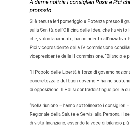
A darne notizia i consiglieri Rosa e Pici c
proposto
Si è tenuta ieri pomeriggio a Potenza presso il gr
sulla Sanità, dell’Officina delle Idee, che ha vist
che, volontariamente, hanno aderito all’iniziativa. P
Pici vicepresidente della IV commissione consiliar
vicepresidente della II commissione, “Bilancio e
“Il Popolo delle Libertà è forza di governo nazional
concretezza e del buon governo – hanno sostenuto
di opposizione. Il Pdl si contraddistingue per la s
“Nella riunione – hanno sottolineato i consiglieri
Regionale della Salute e Servizi alla Persona, il se
di vista finanziario, essendo la voce di bilancio p