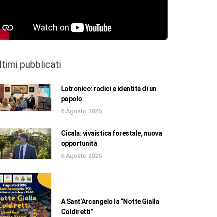
ltimi pubblicati
Latronico: radici e identità di un
popolo
6 Agosto 2026
Cicala: vivaistica forestale, nuova
opportunità
6 Agosto 2026
A Sant’Arcangelo la “Notte Gialla
Coldiretti”