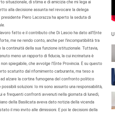
o situazionale, di stima e di amicizia che mi lega ai
petto alla decisione assunta nel revocare la delega
il presidente Piero Lacorazza ha aperto la seduta di
le.
lavoro fatto e il contributo che Di Lascio ha dato all’Ente
U
 forte, me ne rendo conto, anche per l’incompatibilità tra
la continuità della sua funzione istituzionale. Tuttavia,
uto meno un rapporto di fiducia, la cui incrinatura è
 non spiegabile, che avvolge l’Ente Provincia. È su questo
erto scaturito dal rifornimento carburante, ma teso a
ad alzare la cortina fumogena del confronto politico
 possibili soluzioni. Io mi sono assunto una responsabilità,
nui e frequenti confronti avvenuti nella giornata di lunedì,
iano della Basilicata aveva dato notizia della vicenda
tato il mio invito alle dimissioni. E poi le decisioni della