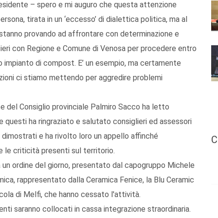
presidente – spero e mi auguro che questa attenzione
rsona, tirata in un ‘eccesso’ di dialettica politica, ma al
ri stanno provando ad affrontare con determinazione e
ta ieri con Regione e Comune di Venosa per procedere entro
imo impianto di compost. E’ un esempio, ma certamente
tuzioni ci stiamo mettendo per aggredire problemi
te del Consiglio provinciale Palmiro Sacco ha letto
e questi ha ringraziato e salutato consiglieri ed assessori
à dimostrati e ha rivolto loro un appello affinché
C
e criticità presenti sul territorio.
 un ordine del giorno, presentato dal capogruppo Michele
amica, rappresentato dalla Ceramica Fenice, la Blu Ceramic
icola di Melfi, che hanno cessato l'attività.
nti saranno collocati in cassa integrazione straordinaria.