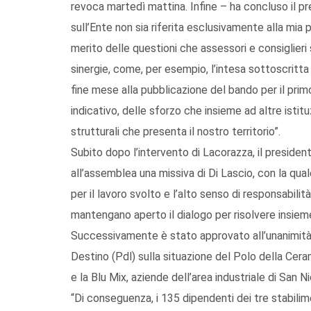
revoca martedì mattina. Infine – ha concluso il 
sull’Ente non sia riferita esclusivamente alla mia pe
merito delle questioni che assessori e consiglie
sinergie, come, per esempio, l’intesa sottoscrit
fine mese alla pubblicazione del bando per il pr
indicativo, delle sforzo che insieme ad altre isti
strutturali che presenta il nostro territorio”.
Subito dopo l’intervento di Lacorazza, il presiden
all’assemblea una missiva di Di Lascio, con la qual
per il lavoro svolto e l’alto senso di responsabilit
mantengano aperto il dialogo per risolvere insieme l
Successivamente è stato approvato all’unanimità
Destino (Pdl) sulla situazione del Polo della Cer
e la Blu Mix, aziende dell’area industriale di San N
“Di conseguenza, i 135 dipendenti dei tre stabilime