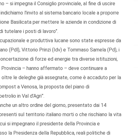
– si impegna il Consiglio provinciale, al fine di uscire
, indichiamo l'invito al sistema bancario locale a proporre
gione Basilicata per mettere le aziende in condizione di
 tutelare i posti di lavoro”.
cupazionale e produttiva lucane sono state espresse da
no (Pdl), Vittorio Prinzi (Idv) e Tommaso Samela (Pd), i
oncertazione di forze ed energie tra diverse istituzioni,
La Provincia – hanno affermato – deve continuare a
 oltre le deleghe già assegnate, come è accaduto per la
compost a Venosa, la proposta del piano di
rolio in Val d’Agri”.
che un altro ordine del giorno, presentato dai 14
presenti sul territorio italiano morti o che rischiano la vita
 cui si impegnano il presidente della Provincia e
esso la Presidenza della Repubblica, reali politiche di