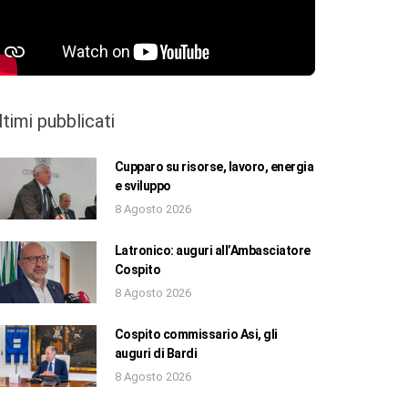
ltimi pubblicati
Cupparo su risorse, lavoro, energia
e sviluppo
8 Agosto 2026
Latronico: auguri all’Ambasciatore
Cospito
8 Agosto 2026
Cospito commissario Asi, gli
auguri di Bardi
8 Agosto 2026