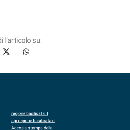
i l'articolo su:
regione.basilicata.it
agr.regione.basilicata.it
Agenzia stampa della