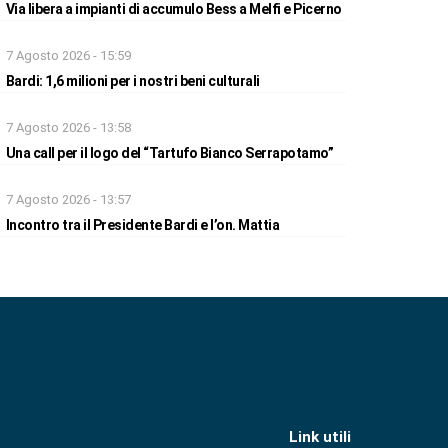
Via libera a impianti di accumulo Bess a Melfi e Picerno
7 Agosto 2026 - 15:59
Bardi: 1,6 milioni per i nostri beni culturali
7 Agosto 2026 - 13:58
Una call per il logo del “Tartufo Bianco Serrapotamo”
7 Agosto 2026 - 13:57
Incontro tra il Presidente Bardi e l’on. Mattia
Link utili