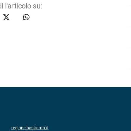
i l'articolo su:
regione.basilicata.it