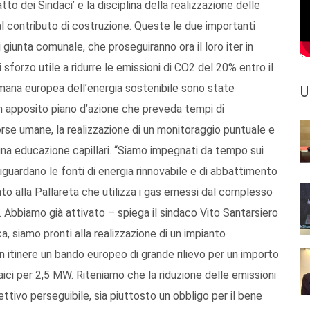
tto dei Sindaci’ e la disciplina della realizzazione delle
al contributo di costruzione. Queste le due importanti
giunta comunale, che proseguiranno ora il loro iter in
 sforzo utile a ridurre le emissioni di CO2 del 20% entro il
imana europea dell’energia sostenibile sono state
U
un apposito piano d’azione che preveda tempi di
isorse umane, la realizzazione di un monitoraggio puntuale e
na educazione capillari. “Siamo impegnati da tempo sui
 riguardano le fonti di energia rinnovabile e di abbattimento
anto alla Pallareta che utilizza i gas emessi dal complesso
. Abbiamo già attivato – spiega il sindaco Vito Santarsiero
a, siamo pronti alla realizzazione di un impianto
in itinere un bando europeo di grande rilievo per un importo
taici per 2,5 MW. Riteniamo che la riduzione delle emissioni
ettivo perseguibile, sia piuttosto un obbligo per il bene