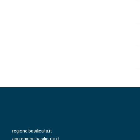
regione.basilicata.it
agr.regione.basilicata.it