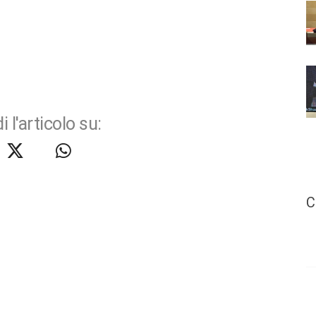
i l'articolo su:
C