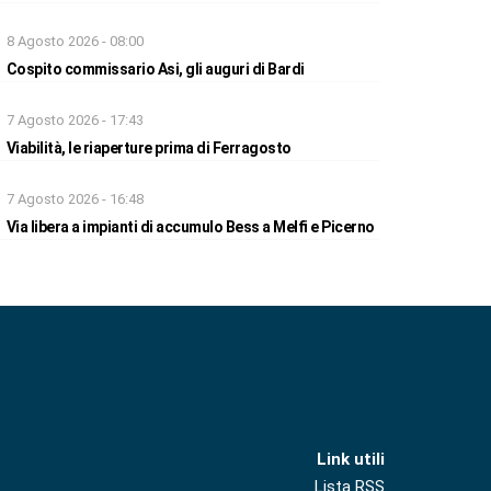
8 Agosto 2026 - 08:00
Cospito commissario Asi, gli auguri di Bardi
7 Agosto 2026 - 17:43
Viabilità, le riaperture prima di Ferragosto
7 Agosto 2026 - 16:48
Via libera a impianti di accumulo Bess a Melfi e Picerno
Link utili
Lista RSS