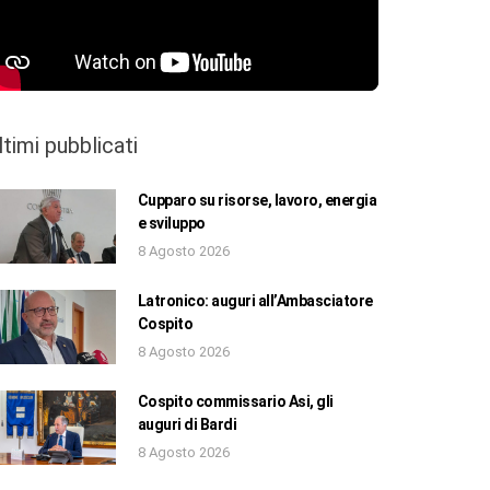
ltimi pubblicati
Cupparo su risorse, lavoro, energia
e sviluppo
8 Agosto 2026
Latronico: auguri all’Ambasciatore
Cospito
8 Agosto 2026
Cospito commissario Asi, gli
auguri di Bardi
8 Agosto 2026