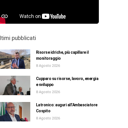
ltimi pubblicati
Risorse idriche, più capillare il
monitoraggio
8 Agosto 2026
Cupparo su risorse, lavoro, energia
e sviluppo
8 Agosto 2026
Latronico: auguri all’Ambasciatore
Cospito
8 Agosto 2026