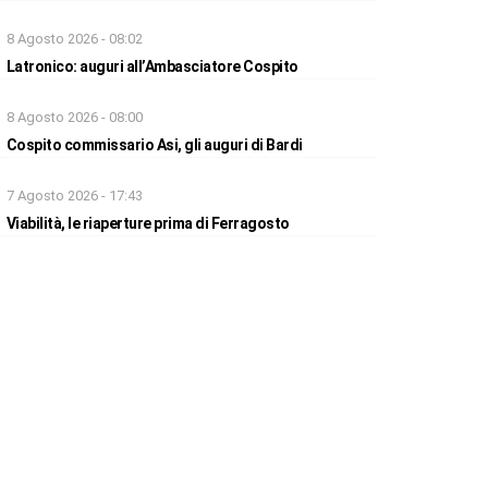
8 Agosto 2026 - 08:02
Latronico: auguri all’Ambasciatore Cospito
8 Agosto 2026 - 08:00
Cospito commissario Asi, gli auguri di Bardi
7 Agosto 2026 - 17:43
Viabilità, le riaperture prima di Ferragosto