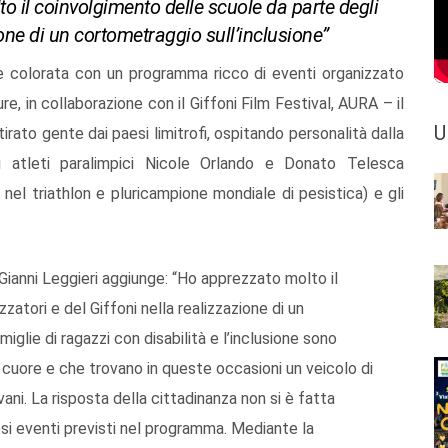
o il coinvolgimento delle scuole da parte degli
ione di un cortometraggio sull’inclusione”
 è colorata con un programma ricco di eventi organizzato
e, in collaborazione con il Giffoni Film Festival, AURA – il
U
irato gente dai paesi limitrofi, ospitando personalità dalla
gli atleti paralimpici Nicole Orlando e Donato Telesca
nel triathlon e pluricampione mondiale di pesistica) e gli
 Gianni Leggieri aggiunge: “Ho apprezzato molto il
atori e del Giffoni nella realizzazione di un
iglie di ragazzi con disabilità e l’inclusione sono
uore e che trovano in queste occasioni un veicolo di
vani. La risposta della cittadinanza non si è fatta
si eventi previsti nel programma. Mediante la