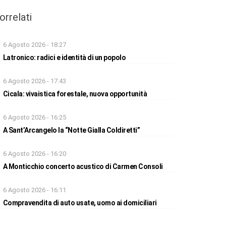
orrelati
6 Agosto 2026 - 18:27
Latronico: radici e identità di un popolo
6 Agosto 2026 - 17:43
Cicala: vivaistica forestale, nuova opportunità
6 Agosto 2026 - 16:25
A Sant’Arcangelo la “Notte Gialla Coldiretti”
6 Agosto 2026 - 16:20
A Monticchio concerto acustico di Carmen Consoli
6 Agosto 2026 - 16:11
Compravendita di auto usate, uomo ai domiciliari