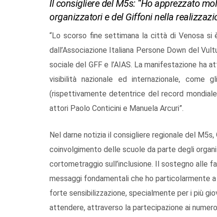
Il consigliere del M5s: “Ho apprezzato molt
organizzatori e del Giffoni nella realizzaz
“Lo scorso fine settimana la città di Venosa si
dall’Associazione Italiana Persone Down del Vultur
sociale del GFF e l’AIAS. La manifestazione ha att
visibilità nazionale ed internazionale, come 
(rispettivamente detentrice del record mondiale 
attori Paolo Conticini e Manuela Arcuri”.
Nel darne notizia il consigliere regionale del M5s,
coinvolgimento delle scuole da parte degli organizz
cortometraggio sull’inclusione. Il sostegno alle fam
messaggi fondamentali che ho particolarmente a c
forte sensibilizzazione, specialmente per i più gio
attendere, attraverso la partecipazione ai numero