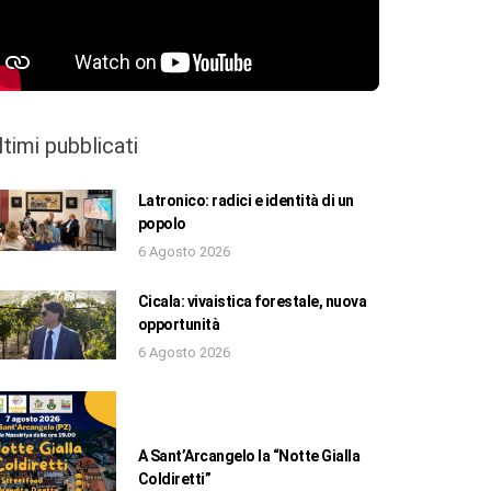
ltimi pubblicati
Latronico: radici e identità di un
popolo
6 Agosto 2026
Cicala: vivaistica forestale, nuova
opportunità
6 Agosto 2026
A Sant’Arcangelo la “Notte Gialla
Coldiretti”