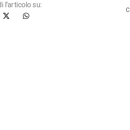
i l'articolo su:
C