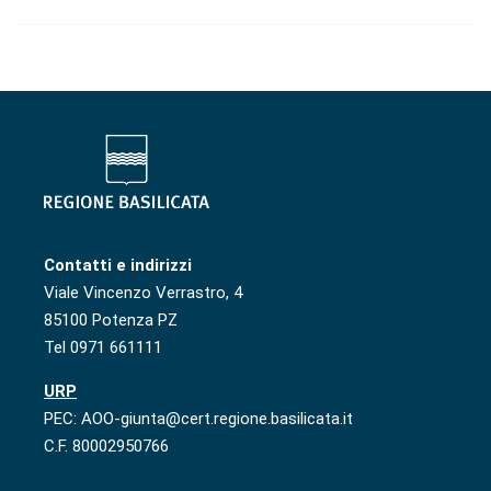
Contatti e indirizzi
Viale Vincenzo Verrastro, 4
85100 Potenza PZ
Tel 0971 661111
URP
PEC: AOO-giunta@cert.regione.basilicata.it
C.F. 80002950766