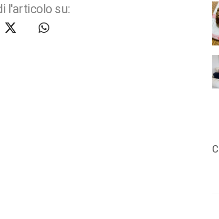
i l'articolo su:
C