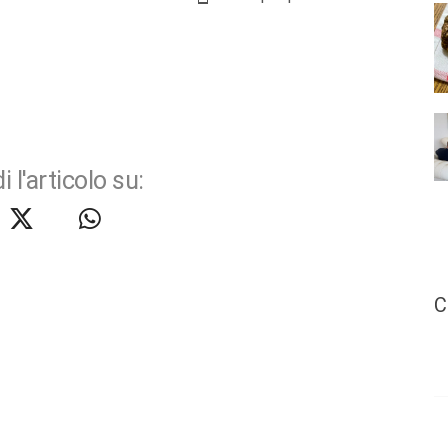
i l'articolo su:
C