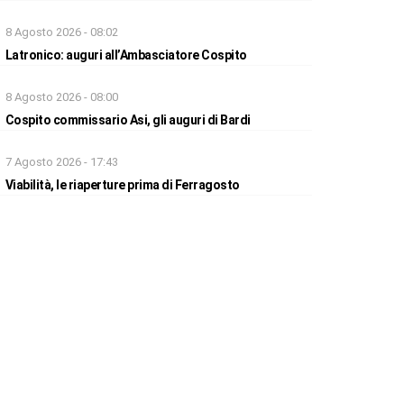
8 Agosto 2026 - 08:02
Latronico: auguri all’Ambasciatore Cospito
8 Agosto 2026 - 08:00
Cospito commissario Asi, gli auguri di Bardi
7 Agosto 2026 - 17:43
Viabilità, le riaperture prima di Ferragosto