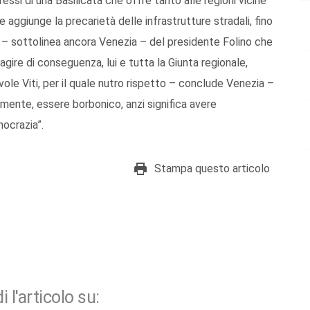
essi di una Basilicata che offre tanto alle regioni vicine
 aggiunge la precarietà delle infrastrutture stradali, fino
te – sottolinea ancora Venezia – del presidente Folino che
ire di conseguenza, lui e tutta la Giunta regionale,
vole Viti, per il quale nutro rispetto – conclude Venezia –
amente, essere borbonico, anzi significa avere
mocrazia”.
Stampa questo articolo
i l'articolo su: