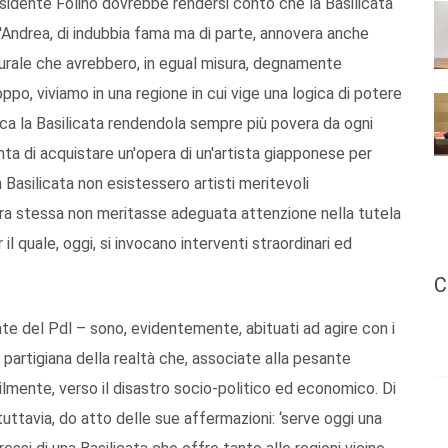
residente Folino dovrebbe rendersi conto che la Basilicata
 D'Andrea, di indubbia fama ma di parte, annovera anche
ulturale che avrebbero, in egual misura, degnamente
ppo, viviamo in una regione in cui vige una logica di potere
a la Basilicata rendendola sempre più povera da ogni
nta di acquistare un'opera di un'artista giapponese per
Basilicata non esistessero artisti meritevoli
ra stessa non meritasse adeguata attenzione nella tutela
il quale, oggi, si invocano interventi straordinari ed
C
nte del Pdl – sono, evidentemente, abituati ad agire con i
e partigiana della realtà che, associate alla pesante
bilmente, verso il disastro socio-politico ed economico. Di
uttavia, do atto delle sue affermazioni: ‘serve oggi una