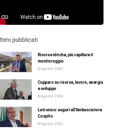
ltimi pubblicati
Risorse idriche, più capillare il
monitoraggio
8 Agosto 2026
Cupparo su risorse, lavoro, energia
e sviluppo
8 Agosto 2026
Latronico: auguri all’Ambasciatore
Cospito
8 Agosto 2026