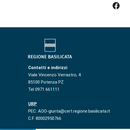
Contatti e indirizzi
Viale Vincenzo Verrastro, 4
85100 Potenza PZ
Tel 0971 661111
URP
PEC: AOO-giunta@cert.regione.basilicata.it
C.F. 80002950766