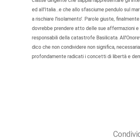
classe dirigente che sappia rappresentare gli inter
ed all'Italia…e che allo sfasciume pendulo sul mare
a rischiare l'isolamento’. Parole giuste, finalmen
dovrebbe prendere atto delle sue affermazioni e ag
responsabili della catastrofe Basilicata. All'Onore
dico che non condividere non significa, necessari
profondamente radicati i concetti di libertà e de
Condivid