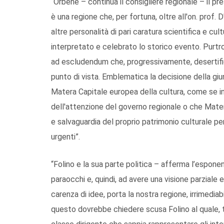
“Orbene – continua il consigliere regionale – il p
è una regione che, per fortuna, oltre all'on. prof.
altre personalità di pari caratura scientifica e c
interpretato e celebrato lo storico evento. Purtro
ad escludendum che, progressivamente, desertific
punto di vista. Emblematica la decisione della giu
Matera Capitale europea della cultura, come se in 
dell'attenzione del governo regionale o che Mate
e salvaguardia del proprio patrimonio culturale per 
urgenti”.
“Folino e la sua parte politica – afferma l’espone
paraocchi e, quindi, ad avere una visione parziale 
carenza di idee, porta la nostra regione, irrimedia
questo dovrebbe chiedere scusa Folino al quale, t