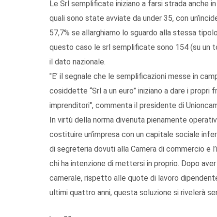
Le Srl semplificate iniziano a farsi strada anche 
quali sono state avviate da under 35, con un’inci
57,7% se allarghiamo lo sguardo alla stessa tipolo
questo caso le srl semplificate sono 154 (su un t
il dato nazionale.
"E’ il segnale che le semplificazioni messe in c
cosiddette “Srl a un euro” iniziano a dare i propri fr
imprenditori", commenta il presidente di Unionca
In virtù della norma divenuta pienamente operativa
costituire un’impresa con un capitale sociale inferi
di segreteria dovuti alla Camera di commercio e l’
chi ha intenzione di mettersi in proprio. Dopo aver 
camerale, rispetto alle quote di lavoro dipenden
ultimi quattro anni, questa soluzione si rivelerà s