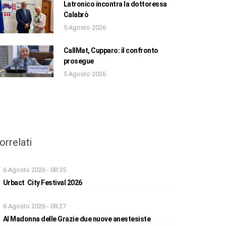
Latronico incontra la dottoressa
Calabrò
5 Agosto 2026
CallMat, Cupparo: il confronto
prosegue
5 Agosto 2026
orrelati
6 Agosto 2026 - 08:35
Urbact City Festival 2026
6 Agosto 2026 - 08:27
Al Madonna delle Grazie due nuove anestesiste