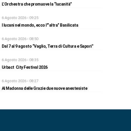
L’Orchestra che promuove la “lucanità”
6 Agosto 2026 - 09:25
I lucani nel mondo, ecco l'”altra” Basilicata
6 Agosto 2026 - 08:50
Dal 7 al 9 agosto “Vaglio, Terra di Cultura e Sapori”
6 Agosto 2026 - 08:35
Urbact City Festival 2026
6 Agosto 2026 - 08:27
Al Madonna delle Grazie due nuove anestesiste