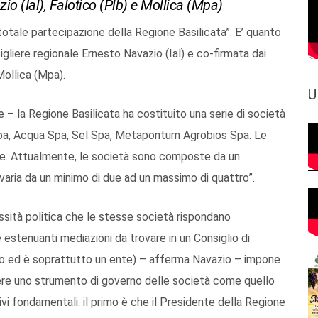
zio (Ial), Falotico (Plb) e Mollica (Mpa)
 totale partecipazione della Regione Basilicata”. E’ quanto
gliere regionale Ernesto Navazio (Ial) e co-firmata dai
ollica (Mpa).
U
ge – la Regione Basilicata ha costituito una serie di società
pa, Acqua Spa, Sel Spa, Metapontum Agrobios Spa. Le
ne. Attualmente, le società sono composte da un
varia da un minimo di due ad un massimo di quattro”.
ssità politica che le stesse società rispondano
e estenuanti mediazioni da trovare in un Consiglio di
co ed è soprattutto un ente) – afferma Navazio – impone
enere uno strumento di governo delle società come quello
ivi fondamentali: il primo è che il Presidente della Regione