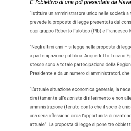
E’ l’obiettivo di una pdl presentata da Nava
“Istituire un amministratore unico nelle società a
prevede la proposta di legge presentata dal consi
capi gruppo Roberto Falotico (Plb) e Francesco M
“Negli ultimi anni – si legge nella proposta di leg
a partecipazione pubblica: Acquedotto Lucano S
stesse sono a totale partecipazione della Regio
Presidente e da un numero di amministratori, che 
“L’attuale situazione economica generale, la nece
direttamente all’azionista di riferimento e non all
amministrazione (tenuto conto che il socio è uni
una seria riflessione circa l’opportunità di mant
attuale”. La proposta di legge si pone tre obbiett