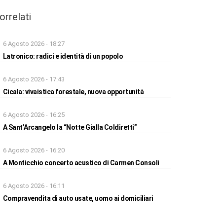
orrelati
6 Agosto 2026 - 18:27
Latronico: radici e identità di un popolo
6 Agosto 2026 - 17:43
Cicala: vivaistica forestale, nuova opportunità
6 Agosto 2026 - 16:25
A Sant’Arcangelo la “Notte Gialla Coldiretti”
6 Agosto 2026 - 16:20
A Monticchio concerto acustico di Carmen Consoli
6 Agosto 2026 - 16:11
Compravendita di auto usate, uomo ai domiciliari