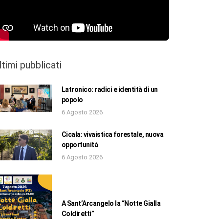
ltimi pubblicati
Latronico: radici e identità di un
popolo
6 Agosto 2026
Cicala: vivaistica forestale, nuova
opportunità
6 Agosto 2026
A Sant’Arcangelo la “Notte Gialla
Coldiretti”