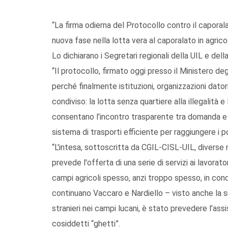
“La firma odierna del Protocollo contro il caporal
nuova fase nella lotta vera al caporalato in agrico
Lo dichiarano i Segretari regionali della UIL e del
“Il protocollo, firmato oggi presso il Ministero deg
perché finalmente istituzioni, organizzazioni dato
condiviso: la lotta senza quartiere alla illegalità 
consentano l’incontro trasparente tra domanda e o
sistema di trasporti efficiente per raggiungere i po
“L'intesa, sottoscritta da CGIL-CISL-UIL, diverse re
prevede l'offerta di una serie di servizi ai lavorat
campi agricoli spesso, anzi troppo spesso, in con
continuano Vaccaro e Nardiello – visto anche la sit
stranieri nei campi lucani, è stato prevedere l’assi
cosiddetti “ghetti”.