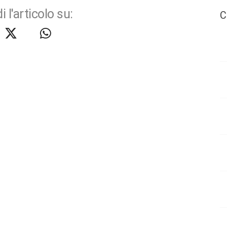
i l'articolo su:
C