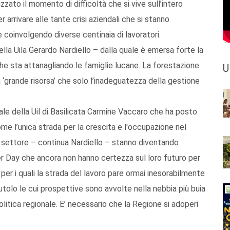
zzato il momento di difficoltà che si vive sull’intero
 arrivare alle tante crisi aziendali che si stanno
oinvolgendo diverse centinaia di lavoratori.
della Uila Gerardo Nardiello – dalla quale è emersa forte la
che sta attanagliando le famiglie lucane. La forestazione
U
a ‘grande risorsa’ che solo l’inadeguatezza della gestione
ale della Uil di Basilicata Carmine Vaccaro che ha posto
ome l’unica strada per la crescita e l'occupazione nel
ro settore – continua Nardiello – stanno diventando
ter Day che ancora non hanno certezza sul loro futuro per
a per i quali la strada del lavoro pare ormai inesorabilmente
utolo le cui prospettive sono avvolte nella nebbia più buia
litica regionale. E’ necessario che la Regione si adoperi