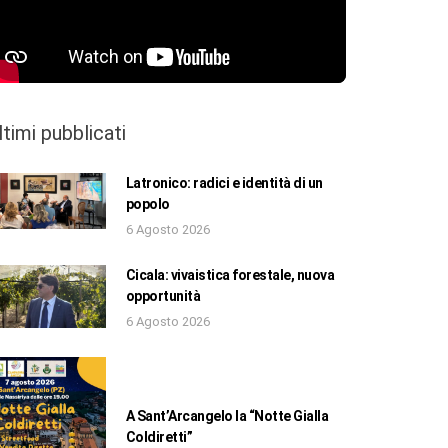
ltimi pubblicati
Latronico: radici e identità di un
popolo
6 Agosto 2026
Cicala: vivaistica forestale, nuova
opportunità
6 Agosto 2026
A Sant’Arcangelo la “Notte Gialla
Coldiretti”