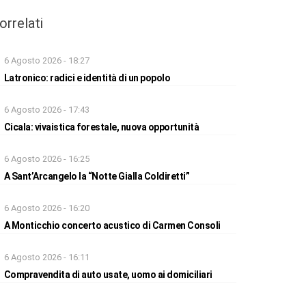
orrelati
6 Agosto 2026 - 18:27
Latronico: radici e identità di un popolo
6 Agosto 2026 - 17:43
Cicala: vivaistica forestale, nuova opportunità
6 Agosto 2026 - 16:25
A Sant’Arcangelo la “Notte Gialla Coldiretti”
6 Agosto 2026 - 16:20
A Monticchio concerto acustico di Carmen Consoli
6 Agosto 2026 - 16:11
Compravendita di auto usate, uomo ai domiciliari