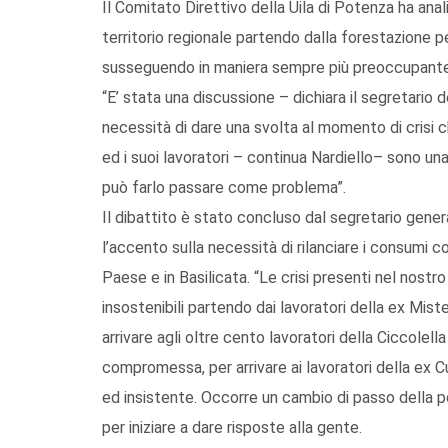
Il Comitato Direttivo della Uila di Potenza ha anali
territorio regionale partendo dalla forestazione per
susseguendo in maniera sempre più preoccupante c
“E’ stata una discussione – dichiara il segretario 
necessità di dare una svolta al momento di crisi 
ed i suoi lavoratori – continua Nardiello– sono un
può farlo passare come problema”.
Il dibattito è stato concluso dal segretario gener
l’accento sulla necessità di rilanciare i consumi c
Paese e in Basilicata. “Le crisi presenti nel nost
insostenibili partendo dai lavoratori della ex Mis
arrivare agli oltre cento lavoratori della Ciccolell
compromessa, per arrivare ai lavoratori della ex C
ed insistente. Occorre un cambio di passo della po
per iniziare a dare risposte alla gente.