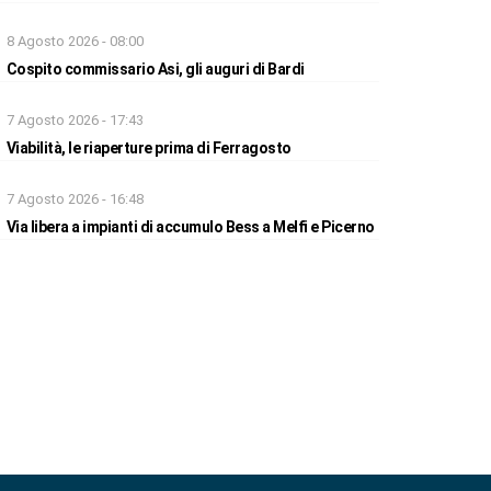
8 Agosto 2026 - 08:00
Cospito commissario Asi, gli auguri di Bardi
7 Agosto 2026 - 17:43
Viabilità, le riaperture prima di Ferragosto
7 Agosto 2026 - 16:48
Via libera a impianti di accumulo Bess a Melfi e Picerno