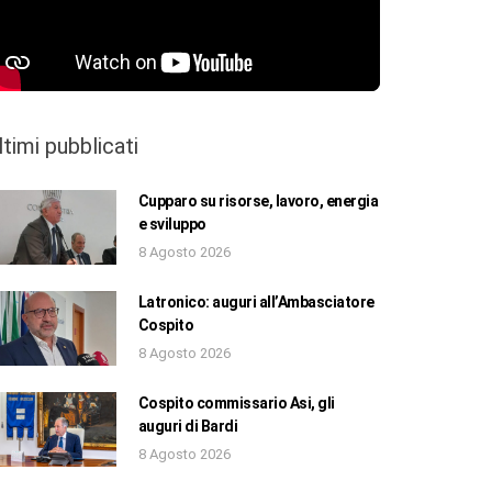
ltimi pubblicati
Cupparo su risorse, lavoro, energia
e sviluppo
8 Agosto 2026
Latronico: auguri all’Ambasciatore
Cospito
8 Agosto 2026
Cospito commissario Asi, gli
auguri di Bardi
8 Agosto 2026