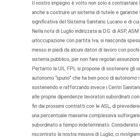
Il nostro impegno è volto non solo a contrastare le
anche a costruire un sistema di tutele e garanzie s
significativa del Sistema Sanitario Lucano e di cui 
Nella nota di Luglio indirizzata ai D.G. di ASP, 
un’occupazione con partita Iva, si nasconda spe
messo in piedi da alcuni datori di lavoro con poch
sistema pubblico, per non fare regolari assunzioni 
Pertanto la UIL FPL si propone di sostenere gli or
autonomo “spurio” che ha ben poco di autonomo m
sostenendo e rafforzando invece i Centri Sanitarie 
alle proprie dipendenze lavoratori subordinati con
fin dai prossimi contratti con le ASL, di preveder
una percentuale massima complessiva sull’organic
subordinato a tempo indeterminato. Considerato 
riscontrato la nostra missiva di Luglio, ci rivolgia