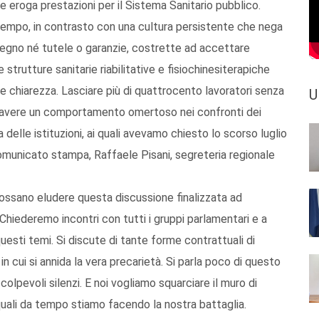
he eroga prestazioni per il Sistema Sanitario pubblico.
 tempo, in contrasto con una cultura persistente che nega
tegno né tutele o garanzie, costrette ad accettare
trutture sanitarie riabilitative e fisiochinesiterapiche
re chiarezza. Lasciare più di quattrocento lavoratori senza
U
e avere un comportamento omertoso nei confronti dei
 delle istituzioni, ai quali avevamo chiesto lo scorso luglio
comunicato stampa, Raffaele Pisani, segreteria regionale
ssano eludere questa discussione finalizzata ad
 Chiederemo incontri con tutti i gruppi parlamentari e a
uesti temi. Si discute di tante forme contrattuali di
in cui si annida la vera precarietà. Si parla poco di questo
 colpevoli silenzi. E noi vogliamo squarciare il muro di
quali da tempo stiamo facendo la nostra battaglia.